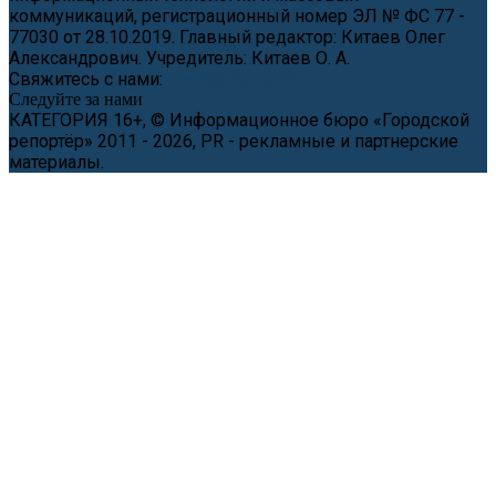
коммуникаций, регистрационный номер ЭЛ № ФС 77 -
77030 от 28.10.2019. Главный редактор: Китаев Олег
Александрович. Учредитель: Китаев О. А.
Свяжитесь с нами:
news@cityreporter.ru
Следуйте за нами
КАТЕГОРИЯ 16+, © Информационное бюро «Городской
репортёр» 2011 - 2026, PR - рекламные и партнерские
материалы.