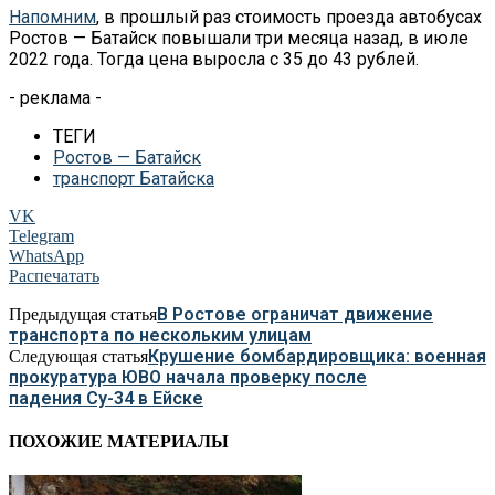
Напомним
, в
прошлый раз стоимость проезда автобусах
Ростов
—
Батайск повышали три месяца назад, в
июле
2022 года. Тогда цена выросла с
35 до
43
рублей.
- реклама -
ТЕГИ
Ростов — Батайск
транспорт Батайска
VK
Telegram
WhatsApp
Распечатать
В Ростове ограничат движение
Предыдущая статья
транспорта по нескольким улицам
Крушение бомбардировщика: военная
Следующая статья
прокуратура ЮВО начала проверку после
падения Су-34 в Ейске
ПОХОЖИЕ МАТЕРИАЛЫ