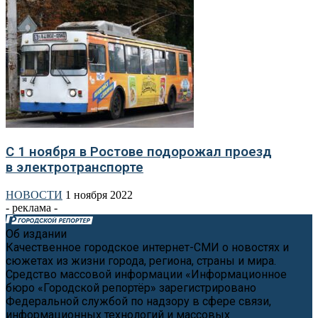
С 1 ноября в Ростове подорожал проезд
в электротранспорте
НОВОСТИ
1 ноября 2022
- реклама -
Об издании
Качественное городское интернет-СМИ о новостях и
сюжетах из жизни города, региона, страны и мира.
Средство массовой информации «Информационное
бюро «Городской репортёр» зарегистрировано
Федеральной службой по надзору в сфере связи,
информационных технологий и массовых