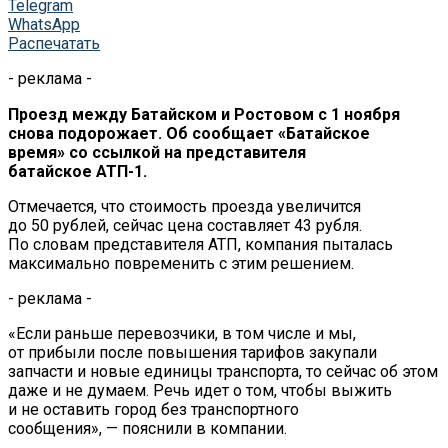
Telegram
WhatsApp
Распечатать
- реклама -
Проезд между Батайском и
Ростовом с
1 ноября
снова подорожает. Об
сообщает
«
Батайское
время
»
со
ссылкой на
представителя
батайское
АТП-1
.
Отмечается, что стоимость проезда увеличится
до
50
рублей, сейчас цена составляет 43
рубля.
По
словам представителя АТП, компания пыталась
максимально повременить с
этим решением.
- реклама -
«
Если раньше перевозчики, в
том числе и
мы,
от
прибыли после повышения тарифов закупали
запчасти и
новые единицы транспорта, то
сейчас об
этом
даже и
не
думаем. Речь идет о
том, чтобы выжить
и
не
оставить город без транспортного
сообщения
»
,
—
пояснили в
компании.