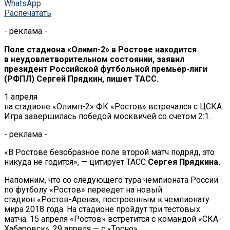
WhatsApp
Распечатать
- реклама -
Поле стадиона
«
Олимп-2
»
в
Ростове находится
в
неудовлетворительном состоянии, заявил
президент Российской футбольной премьер-лиги
(РФПЛ) Сергей Прядкин, пишет ТАСС.
1 апреля
на
стадионе
«
Олимп-2
»
ФК
«
Ростов
»
встречался с
ЦСКА.
Игра завершилась победой москвичей со
счетом 2:1.
- реклама -
«
В
Ростове безобразное поле второй матч подряд, это
никуда не
годится
»
,
—
цитирует ТАСС
Сергея Прядкина.
Напомним, что со
следующего тура чемпионата России
по
футболу
«
Ростов
»
переедет на
новый
стадион
«
Ростов-Арена
»
, построенным к
чемпионату
мира 2018 года. На
стадионе пройдут три тестовых
матча. 15 апреля
«
Ростов
»
встретится с
командой
«
СКА-
Хабаровск
»
, 29 апреля
—
с
«
Тосно
»
,