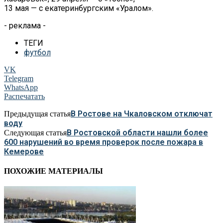
13
мая
—
с
екатеринбургским
«
Уралом
»
.
- реклама -
ТЕГИ
футбол
VK
Telegram
WhatsApp
Распечатать
В Ростове на Чкаловском отключат
Предыдущая статья
воду
В Ростовской области нашли более
Следующая статья
600 нарушений во время проверок после пожара в
Кемерове
ПОХОЖИЕ МАТЕРИАЛЫ