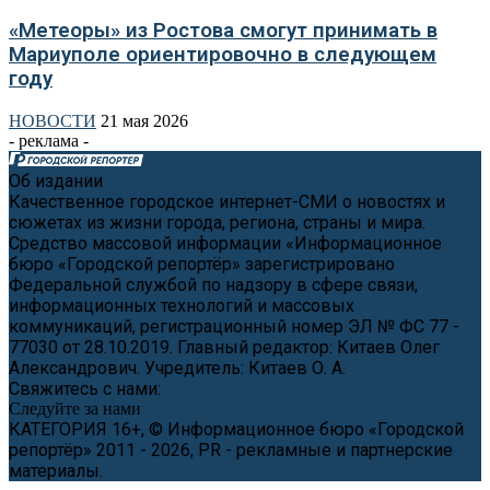
«Метеоры» из Ростова смогут принимать в
Мариуполе ориентировочно в следующем
году
НОВОСТИ
21 мая 2026
- реклама -
Об издании
Качественное городское интернет-СМИ о новостях и
сюжетах из жизни города, региона, страны и мира.
Средство массовой информации «Информационное
бюро «Городской репортёр» зарегистрировано
Федеральной службой по надзору в сфере связи,
информационных технологий и массовых
коммуникаций, регистрационный номер ЭЛ № ФС 77 -
77030 от 28.10.2019. Главный редактор: Китаев Олег
Александрович. Учредитель: Китаев О. А.
Свяжитесь с нами:
news@cityreporter.ru
Следуйте за нами
КАТЕГОРИЯ 16+, © Информационное бюро «Городской
репортёр» 2011 - 2026, PR - рекламные и партнерские
материалы.