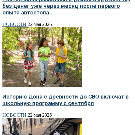
без денег уже через месяц после первого
опыта автостопа...
НОВОСТИ
22 мая 2026
Историю Дона с древности до СВО включат в
школьную программу с сентября
НОВОСТИ
22 мая 2026