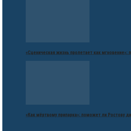
«Сценическая жизнь пролетает как мгновение»: п
«Как мёртвому припарка»: поможет ли Ростову д