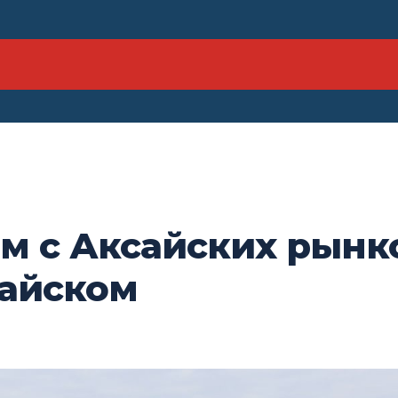
м с Аксайских рынк
тайском