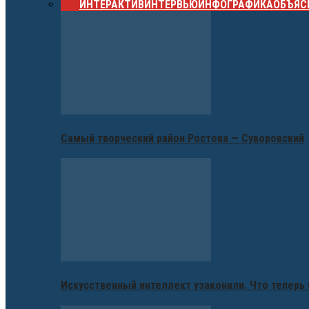
ВСЕ
ИНТЕРАКТИВ
ИНТЕРВЬЮ
ИНФОГРАФИКА
ОБЪЯС
Самый творческий район Ростова — Суворовский
Искусственный интеллект узаконили. Что теперь 