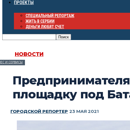
ПРОЕКТЫ
СПЕЦИАЛЬНЫЙ РЕПОРТАЖ
ЖИТЬ В СЕРБИИ
ДЕНЬГИ ЛЮБЯТ СЧЕТ
НОВОСТИ
ЕС И СЕРВИСЫ
Предпринимателя
площадку под Ба
ГОРОДСКОЙ РЕПОРТЕР
23 МАЯ 2021