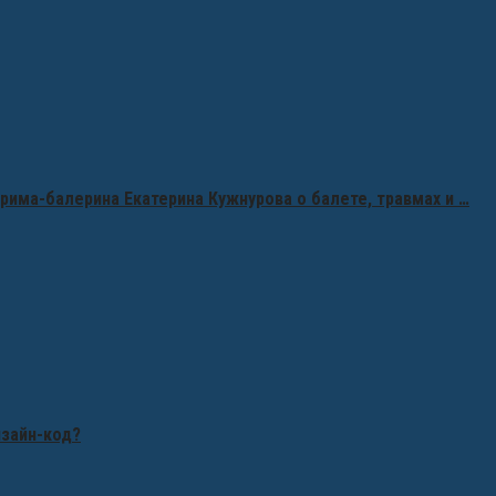
рима-балерина Екатерина Кужнурова о балете, травмах и …
изайн-код?