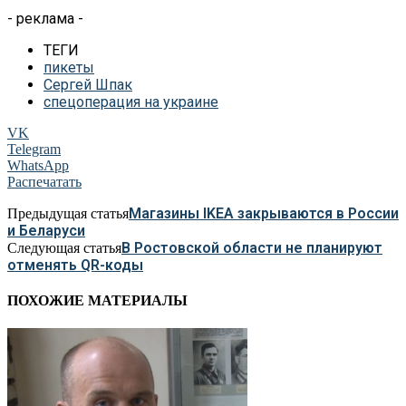
- реклама -
ТЕГИ
пикеты
Сергей Шпак
спецоперация на украине
VK
Telegram
WhatsApp
Распечатать
Магазины IKEA закрываются в России
Предыдущая статья
и Беларуси
В Ростовской области не планируют
Следующая статья
отменять QR-коды
ПОХОЖИЕ МАТЕРИАЛЫ