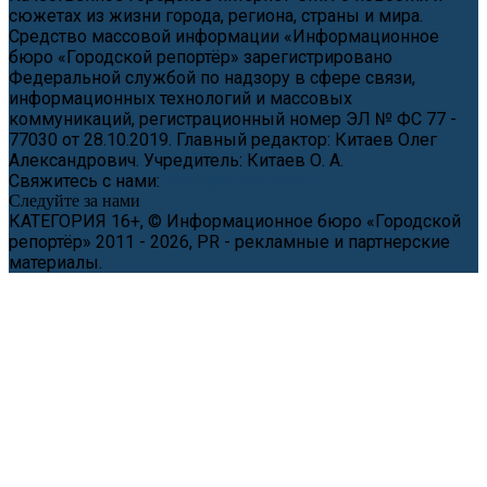
сюжетах из жизни города, региона, страны и мира.
Средство массовой информации «Информационное
бюро «Городской репортёр» зарегистрировано
Федеральной службой по надзору в сфере связи,
информационных технологий и массовых
коммуникаций, регистрационный номер ЭЛ № ФС 77 -
77030 от 28.10.2019. Главный редактор: Китаев Олег
Александрович. Учредитель: Китаев О. А.
Свяжитесь с нами:
news@cityreporter.ru
Следуйте за нами
КАТЕГОРИЯ 16+, © Информационное бюро «Городской
репортёр» 2011 - 2026, PR - рекламные и партнерские
материалы.