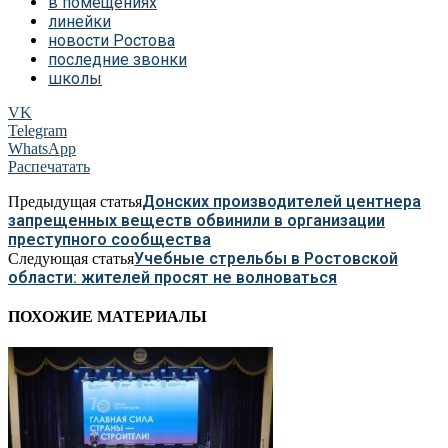
в помещениях
линейки
новости Ростова
последние звонки
школы
VK
Telegram
WhatsApp
Распечатать
Донских производителей центнера
Предыдущая статья
запрещенных веществ обвинили в организации
преступного сообщества
Учебные стрельбы в Ростовской
Следующая статья
области: жителей просят не волноваться
ПОХОЖИЕ МАТЕРИАЛЫ