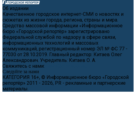
Об издании
Качественное городское интернет-СМИ о новостях и
сюжетах из жизни города, региона, страны и мира.
Средство массовой информации «Информационное
бюро «Городской репортёр» зарегистрировано
Федеральной службой по надзору в сфере связи,
информационных технологий и массовых
коммуникаций, регистрационный номер ЭЛ № ФС 77 -
77030 от 28.10.2019. Главный редактор: Китаев Олег
Александрович. Учредитель: Китаев О. А.
Свяжитесь с нами:
news@cityreporter.ru
Следуйте за нами
КАТЕГОРИЯ 16+, © Информационное бюро «Городской
репортёр» 2011 - 2026, PR - рекламные и партнерские
материалы.