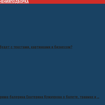
НЕНИЯ
ПОДБОРКА
будет с текстами, картинками и бизнесом?
рима-балерина Екатерина Кужнурова о балете, травмах и …