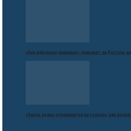
«Как мёртвому припарка»: поможет ли Ростову д
«Здесь редко откликаются на голоса»: как воло