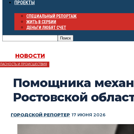
ПРОЕКТЫ
СПЕЦИАЛЬНЫЙ РЕПОРТАЖ
ЖИТЬ В СЕРБИИ
ДЕНЬГИ ЛЮБЯТ СЧЕТ
НОВОСТИ
ОПАСНОСТЬ И ПРОИСШЕСТВИЯ
Помощника механи
Ростовской област
ГОРОДСКОЙ РЕПОРТЕР
17 ИЮНЯ 2026