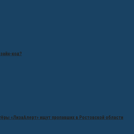
изайн-код?
нтёры «ЛизаАлерт» ищут пропавших в Ростовской области