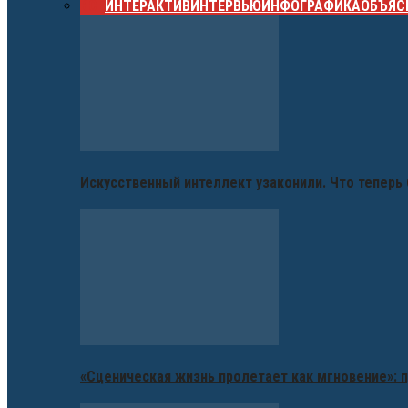
ВСЕ
ИНТЕРАКТИВ
ИНТЕРВЬЮ
ИНФОГРАФИКА
ОБЪЯС
Искусственный интеллект узаконили. Что теперь 
«Сценическая жизнь пролетает как мгновение»: п