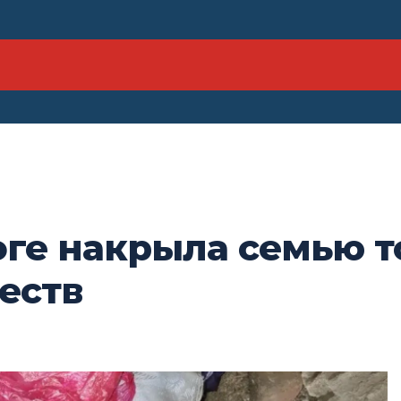
оге накрыла семью т
еств