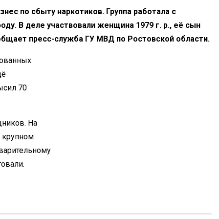
нес по сбыту наркотиков. Группа работала с
оду. В деле участвовали женщина 1979 г. р., её сын
м сообщает пресс-служба ГУ МВД по Ростовской области.
рованных
щё
ысил 70
ников. На
в крупном
дварительному
товали.