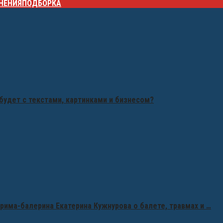
НЕНИЯ
ПОДБОРКА
будет с текстами, картинками и бизнесом?
рима-балерина Екатерина Кужнурова о балете, травмах и …