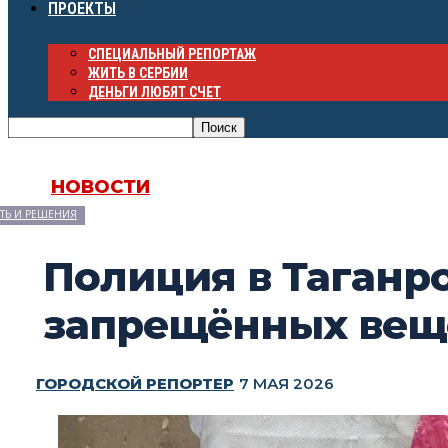
ПРОЕКТЫ
СПЕЦИАЛЬНЫЙ РЕПОРТАЖ
ЖИТЬ В СЕРБИИ
ДЕНЬГИ ЛЮБЯТ СЧЕТ
НОВОСТИ
ТЬ И РЕШЕНИЯ
Полиция в Таганр
запрещённых вещ
ГОРОДСКОЙ РЕПОРТЕР
7 МАЯ 2026