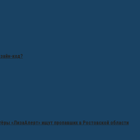
изайн-код?
нтёры «ЛизаАлерт» ищут пропавших в Ростовской области