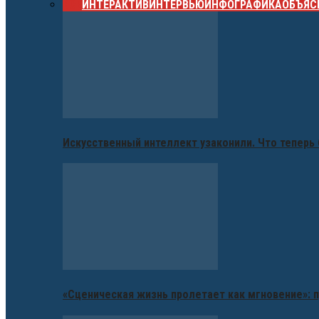
ВСЕ
ИНТЕРАКТИВ
ИНТЕРВЬЮ
ИНФОГРАФИКА
ОБЪЯС
Искусственный интеллект узаконили. Что теперь 
«Сценическая жизнь пролетает как мгновение»: п