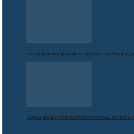
«Как мёртвому припарка»: поможет ли Ростову д
«Здесь редко откликаются на голоса»: как воло