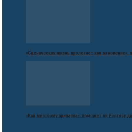
«Сценическая жизнь пролетает как мгновение»: п
«Как мёртвому припарка»: поможет ли Ростову д