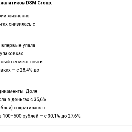
налитиков DSM Group.
рии жизненно
гах снизилась с
в впервые упала
 упаковках
рный сегмент почти
овках — с 28,4% до
дикаменты. Доля
ла в деньгах с 35,6%
блей) сократилась с
е 100–500 рублей — с 30,1% до 27,6%.