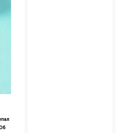
упал
 Об