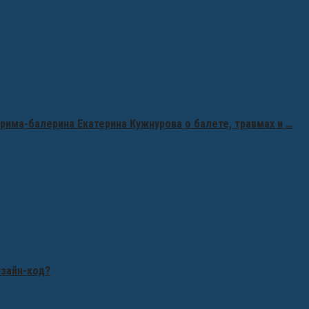
рима-балерина Екатерина Кужнурова о балете, травмах и …
изайн-код?