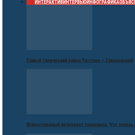
ВСЕ
ИНТЕРАКТИВ
ИНТЕРВЬЮ
ИНФОГРАФИКА
ОБЪЯС
Самый творческий район Ростова — Суворовский
Искусственный интеллект узаконили. Что теперь 