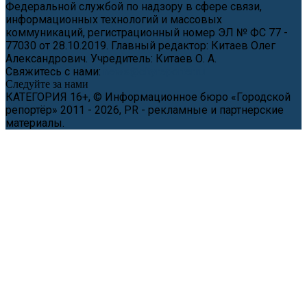
Федеральной службой по надзору в сфере связи,
информационных технологий и массовых
коммуникаций, регистрационный номер ЭЛ № ФС 77 -
77030 от 28.10.2019. Главный редактор: Китаев Олег
Александрович. Учредитель: Китаев О. А.
Свяжитесь с нами:
news@cityreporter.ru
Следуйте за нами
КАТЕГОРИЯ 16+, © Информационное бюро «Городской
репортёр» 2011 - 2026, PR - рекламные и партнерские
материалы.