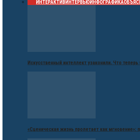
ВСЕ
ИНТЕРАКТИВ
ИНТЕРВЬЮ
ИНФОГРАФИКА
ОБЪЯС
Искусственный интеллект узаконили. Что теперь 
«Сценическая жизнь пролетает как мгновение»: п