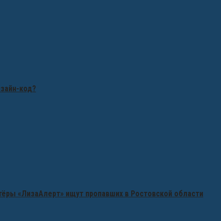
изайн-код?
нтёры «ЛизаАлерт» ищут пропавших в Ростовской области