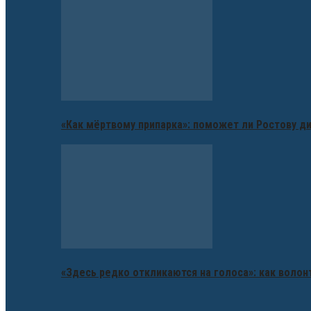
«Как мёртвому припарка»: поможет ли Ростову д
«Здесь редко откликаются на голоса»: как воло