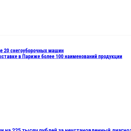
ме 20 снегоуборочных машин
ыставке в Париже более 100 наименований продукции
на 225 тысяч рублей за неустановленный диагноз