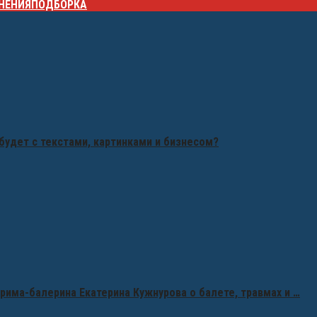
НЕНИЯ
ПОДБОРКА
будет с текстами, картинками и бизнесом?
рима-балерина Екатерина Кужнурова о балете, травмах и …