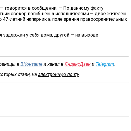
—
говорится в
сообщении.
—
По
данному факту
тний
свекор погибшей, а
исполнителями
—
двое жителей
го
47-летний
напарник в
поле зрения правоохранительных
л задержан у
себя дома, другой
—
на
выходе
траницы в
ВКонтакте
и канал в
ЯндексДзен
и
Telegram
.
которых стали, на
электронную почту
.