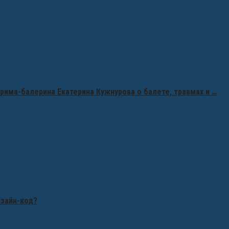
рима-балерина Екатерина Кужнурова о балете, травмах и …
изайн-код?