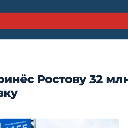
инёс Ростову 32 млн
вку