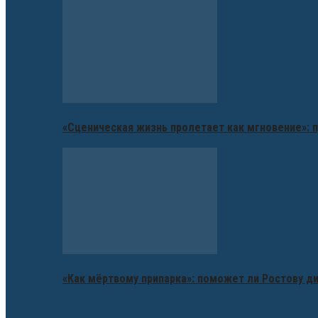
«Сценическая жизнь пролетает как мгновение»: п
«Как мёртвому припарка»: поможет ли Ростову д