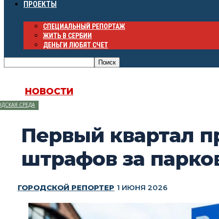
ПРОЕКТЫ
СПЕЦИАЛЬНЫЙ РЕПОРТАЖ
ЖИТЬ В СЕРБИИ
ДЕНЬГИ ЛЮБЯТ СЧЕТ
НОВОСТИ
ДСКАЯ СРЕДА
Первый квартал пр
штрафов за парко
ГОРОДСКОЙ РЕПОРТЕР
1 ИЮНЯ 2026