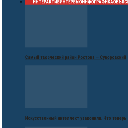
ВСЕ
ИНТЕРАКТИВ
ИНТЕРВЬЮ
ИНФОГРАФИКА
ОБЪЯС
Самый творческий район Ростова — Суворовский
Искусственный интеллект узаконили. Что теперь 