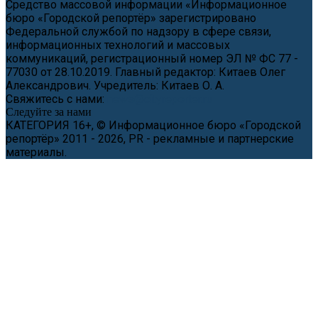
Средство массовой информации «Информационное
бюро «Городской репортёр» зарегистрировано
Федеральной службой по надзору в сфере связи,
информационных технологий и массовых
коммуникаций, регистрационный номер ЭЛ № ФС 77 -
77030 от 28.10.2019. Главный редактор: Китаев Олег
Александрович. Учредитель: Китаев О. А.
Свяжитесь с нами:
news@cityreporter.ru
Следуйте за нами
КАТЕГОРИЯ 16+, © Информационное бюро «Городской
репортёр» 2011 - 2026, PR - рекламные и партнерские
материалы.