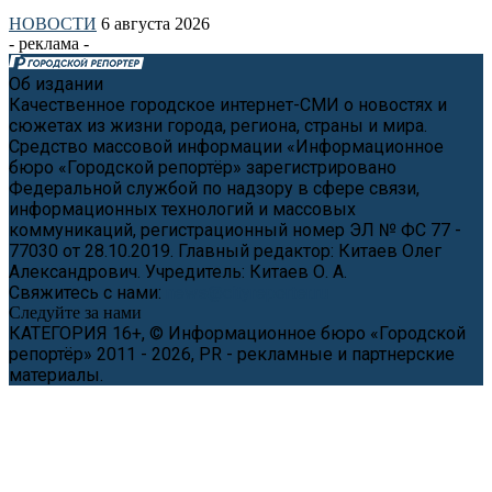
НОВОСТИ
6 августа 2026
- реклама -
Об издании
Качественное городское интернет-СМИ о новостях и
сюжетах из жизни города, региона, страны и мира.
Средство массовой информации «Информационное
бюро «Городской репортёр» зарегистрировано
Федеральной службой по надзору в сфере связи,
информационных технологий и массовых
коммуникаций, регистрационный номер ЭЛ № ФС 77 -
77030 от 28.10.2019. Главный редактор: Китаев Олег
Александрович. Учредитель: Китаев О. А.
Свяжитесь с нами:
news@cityreporter.ru
Следуйте за нами
КАТЕГОРИЯ 16+, © Информационное бюро «Городской
репортёр» 2011 - 2026, PR - рекламные и партнерские
материалы.