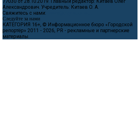
77030 от 28.10.2019. Главный редактор: Китаев Олег
Александрович. Учредитель: Китаев О. А.
Свяжитесь с нами:
news@cityreporter.ru
Следуйте за нами
КАТЕГОРИЯ 16+, © Информационное бюро «Городской
репортёр» 2011 - 2026, PR - рекламные и партнерские
материалы.