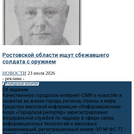
Ростовской области ищут сбежавшего
солдата с оружием
НОВОСТИ
23 июля 2026
- реклама -
Об издании
Качественное городское интернет-СМИ о новостях и
сюжетах из жизни города, региона, страны и мира.
Средство массовой информации «Информационное
бюро «Городской репортёр» зарегистрировано
Федеральной службой по надзору в сфере связи,
информационных технологий и массовых
коммуникаций, регистрационный номер ЭЛ № ФС 77 -