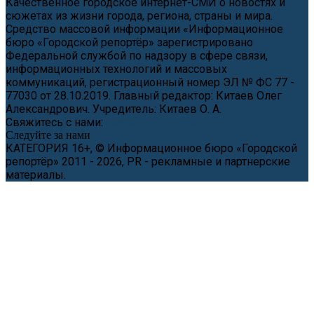
Качественное городское интернет-СМИ о новостях и
сюжетах из жизни города, региона, страны и мира.
Средство массовой информации «Информационное
бюро «Городской репортёр» зарегистрировано
Федеральной службой по надзору в сфере связи,
информационных технологий и массовых
коммуникаций, регистрационный номер ЭЛ № ФС 77 -
77030 от 28.10.2019. Главный редактор: Китаев Олег
Александрович. Учредитель: Китаев О. А.
Свяжитесь с нами:
news@cityreporter.ru
Следуйте за нами
КАТЕГОРИЯ 16+, © Информационное бюро «Городской
репортёр» 2011 - 2026, PR - рекламные и партнерские
материалы.