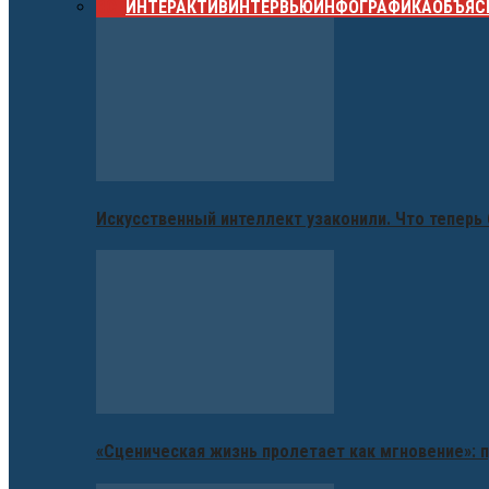
ВСЕ
ИНТЕРАКТИВ
ИНТЕРВЬЮ
ИНФОГРАФИКА
ОБЪЯС
Искусственный интеллект узаконили. Что теперь 
«Сценическая жизнь пролетает как мгновение»: п