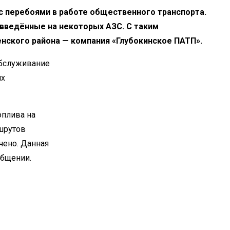
с перебоями в работе общественного транспорта.
 введённые на некоторых АЗС. С таким
енского района — компания «Глубокинское ПАТП».
обслуживание
их
оплива на
шрутов
чено. Данная
общении.