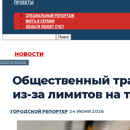
ПРОЕКТЫ
СПЕЦИАЛЬНЫЙ РЕПОРТАЖ
ЖИТЬ В СЕРБИИ
ДЕНЬГИ ЛЮБЯТ СЧЕТ
НОВОСТИ
СПОРТ И ДОРОГИ
Общественный тра
из-за лимитов на 
ГОРОДСКОЙ РЕПОРТЕР
24 ИЮНЯ 2026