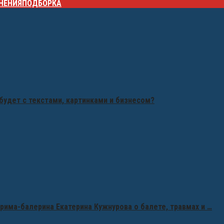
НЕНИЯ
ПОДБОРКА
будет с текстами, картинками и бизнесом?
рима-балерина Екатерина Кужнурова о балете, травмах и …