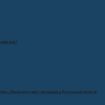
изайн-код?
нтёры «ЛизаАлерт» ищут пропавших в Ростовской области