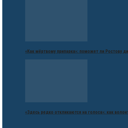
«Как мёртвому припарка»: поможет ли Ростову д
«Здесь редко откликаются на голоса»: как воло