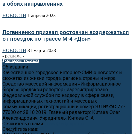
в обоих направлениях
НОВОСТИ
1 апреля 2023
Логвиненко призвал ростовчан воздержаться
от поездок по трассе М-4 «Дон»
НОВОСТИ
31 марта 2023
- реклама -
Об издании
Качественное городское интернет-СМИ о новостях и
сюжетах из жизни города, региона, страны и мира.
Средство массовой информации «Информационное
бюро «Городской репортёр» зарегистрировано
Федеральной службой по надзору в сфере связи,
информационных технологий и массовых
коммуникаций, регистрационный номер ЭЛ № ФС 77 -
77030 от 28.10.2019. Главный редактор: Китаев Олег
Александрович. Учредитель: Китаев О. А.
Свяжитесь с нами:
news@cityreporter.ru
Следуйте за нами