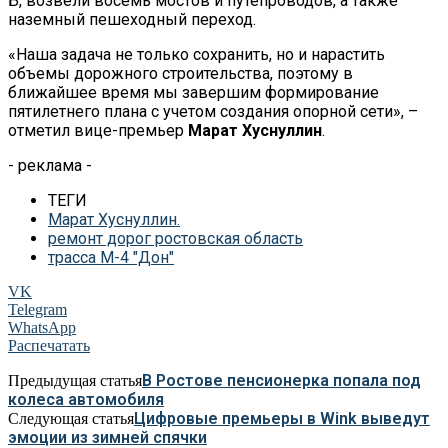
Б, возвели восемь мостов и путепроводов, а также
наземный пешеходный переход.
«Наша задача не только сохранить, но и нарастить
объемы дорожного строительства, поэтому в
ближайшее время мы завершим формирование
пятилетнего плана с учетом создания опорной сети», –
отметил вице-премьер
Марат Хуснуллин
.
- реклама -
ТЕГИ
Марат Хуснуллин.
ремонт дорог ростовская область
трасса М-4 "Дон"
VK
Telegram
WhatsApp
Распечатать
В Ростове пенсионерка попала под
Предыдущая статья
колеса автомобиля
Цифровые премьеры в Wink выведут
Следующая статья
эмоции из зимней спячки