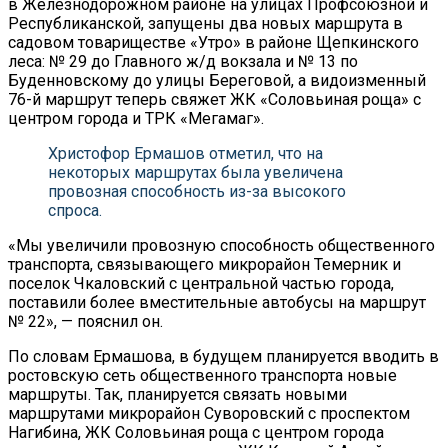
в Железнодорожном районе на улицах Профсоюзной и
Республиканской, запущены два новых маршрута в
садовом товариществе «Утро» в районе Щепкинского
леса: № 29 до Главного ж/д вокзала и № 13 по
Буденновскому до улицы Береговой, а видоизменный
76-й маршрут теперь свяжет ЖК «Соловьиная роща» с
центром города и ТРК «Мегамаг».
Христофор Ермашов отметил, что на
некоторых маршрутах была увеличена
провозная способность из-за высокого
спроса.
«Мы увеличили провозную способность общественного
транспорта, связывающего микрорайон Темерник и
поселок Чкаловский с центральной частью города,
поставили более вместительные автобусы на маршрут
№ 22», — пояснил он.
По словам Ермашова, в будущем планируется вводить в
ростовскую сеть общественного транспорта новые
маршруты. Так, планируется связать новыми
маршрутами микрорайон Суворовский с проспектом
Нагибина, ЖК Соловьиная роща с центром города