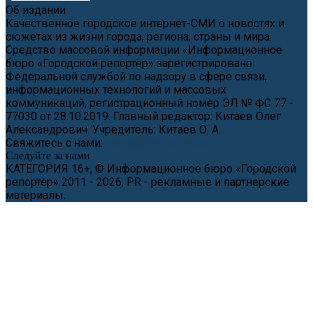
Об издании
Качественное городское интернет-СМИ о новостях и
сюжетах из жизни города, региона, страны и мира.
Средство массовой информации «Информационное
бюро «Городской репортёр» зарегистрировано
Федеральной службой по надзору в сфере связи,
информационных технологий и массовых
коммуникаций, регистрационный номер ЭЛ № ФС 77 -
77030 от 28.10.2019. Главный редактор: Китаев Олег
Александрович. Учредитель: Китаев О. А.
Свяжитесь с нами:
news@cityreporter.ru
Следуйте за нами
КАТЕГОРИЯ 16+, © Информационное бюро «Городской
репортёр» 2011 - 2026, PR - рекламные и партнерские
материалы.