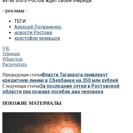
из-за этого Ростов ждет своей очереди.
- реклама -
ТЕГИ
Алексей Логвиненко
новости Ростова
христофор ермашов
VK
Telegram
WhatsApp
Распечатать
Власти Таганрога привлекут
Предыдущая статья
кредитную линию в Сбербанке на 350 млн рублей
За последние сутки в Ростовской
Следующая статья
области при пожаре погибли два человека
ПОХОЖИЕ МАТЕРИАЛЫ