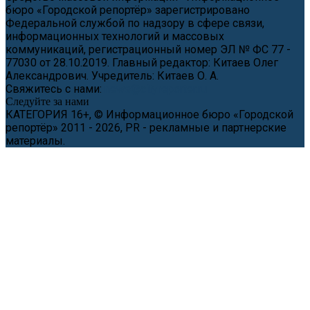
бюро «Городской репортёр» зарегистрировано
Федеральной службой по надзору в сфере связи,
информационных технологий и массовых
коммуникаций, регистрационный номер ЭЛ № ФС 77 -
77030 от 28.10.2019. Главный редактор: Китаев Олег
Александрович. Учредитель: Китаев О. А.
Свяжитесь с нами:
news@cityreporter.ru
Следуйте за нами
КАТЕГОРИЯ 16+, © Информационное бюро «Городской
репортёр» 2011 - 2026, PR - рекламные и партнерские
материалы.