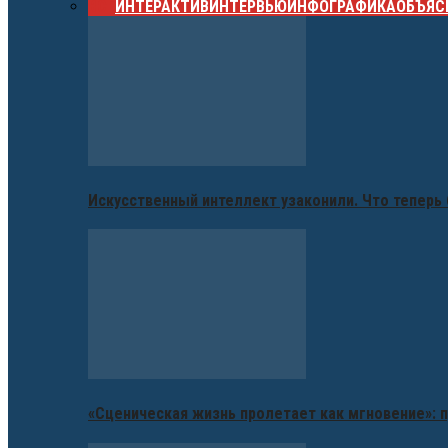
ВСЕ
ИНТЕРАКТИВ
ИНТЕРВЬЮ
ИНФОГРАФИКА
ОБЪЯС
Искусственный интеллект узаконили. Что теперь 
«Сценическая жизнь пролетает как мгновение»: п