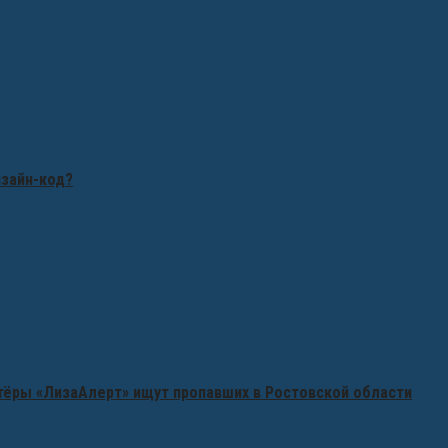
изайн-код?
нтёры «ЛизаАлерт» ищут пропавших в Ростовской области