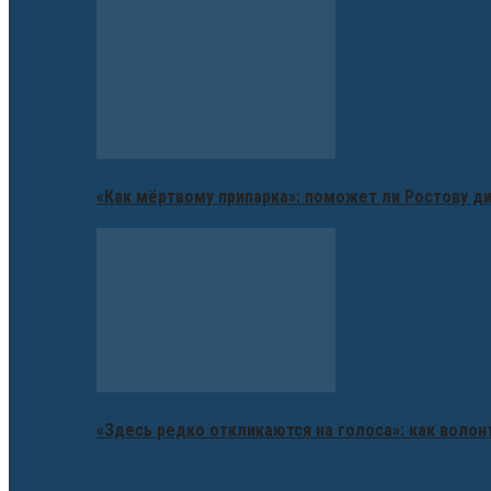
«Как мёртвому припарка»: поможет ли Ростову д
«Здесь редко откликаются на голоса»: как воло