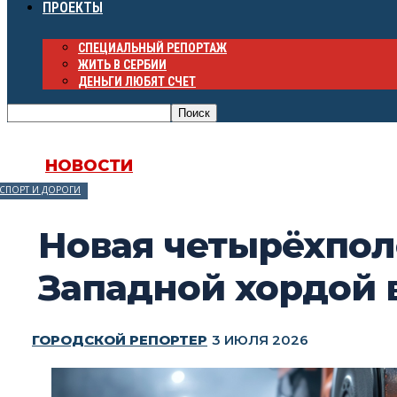
ПРОЕКТЫ
СПЕЦИАЛЬНЫЙ РЕПОРТАЖ
ЖИТЬ В СЕРБИИ
ДЕНЬГИ ЛЮБЯТ СЧЕТ
НОВОСТИ
СПОРТ И ДОРОГИ
Новая четырёхпол
Западной хордой 
ГОРОДСКОЙ РЕПОРТЕР
3 ИЮЛЯ 2026