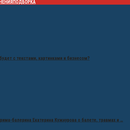
НЕНИЯ
ПОДБОРКА
будет с текстами, картинками и бизнесом?
рима-балерина Екатерина Кужнурова о балете, травмах и …