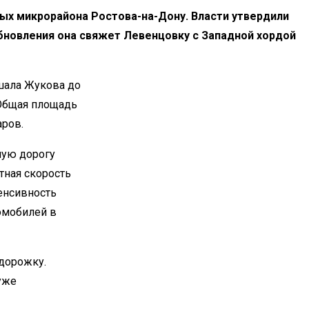
ных микрорайона Ростова-на-Дону. Власти утвердили
бновления она свяжет Левенцовку с Западной хордой
ршала Жукова до
 Общая площадь
аров.
ную дорогу
тная скорость
тенсивность
томобилей в
одорожку.
уже