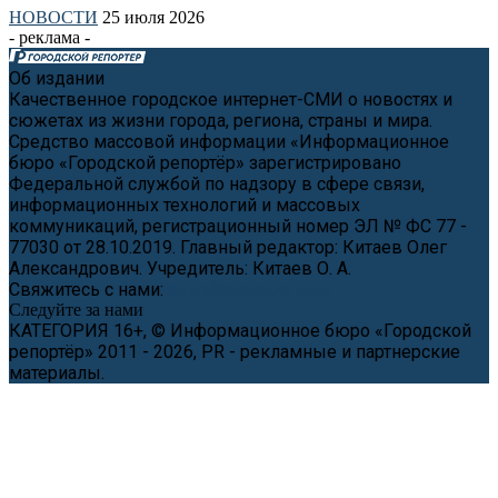
НОВОСТИ
25 июля 2026
- реклама -
Об издании
Качественное городское интернет-СМИ о новостях и
сюжетах из жизни города, региона, страны и мира.
Средство массовой информации «Информационное
бюро «Городской репортёр» зарегистрировано
Федеральной службой по надзору в сфере связи,
информационных технологий и массовых
коммуникаций, регистрационный номер ЭЛ № ФС 77 -
77030 от 28.10.2019. Главный редактор: Китаев Олег
Александрович. Учредитель: Китаев О. А.
Свяжитесь с нами:
news@cityreporter.ru
Следуйте за нами
КАТЕГОРИЯ 16+, © Информационное бюро «Городской
репортёр» 2011 - 2026, PR - рекламные и партнерские
материалы.