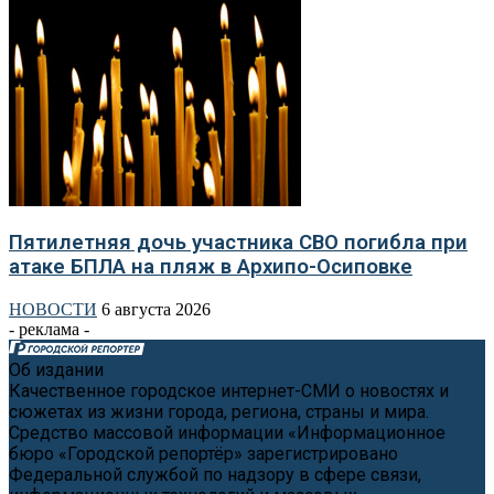
Пятилетняя дочь участника СВО погибла при
атаке БПЛА на пляж в Архипо-Осиповке
НОВОСТИ
6 августа 2026
- реклама -
Об издании
Качественное городское интернет-СМИ о новостях и
сюжетах из жизни города, региона, страны и мира.
Средство массовой информации «Информационное
бюро «Городской репортёр» зарегистрировано
Федеральной службой по надзору в сфере связи,