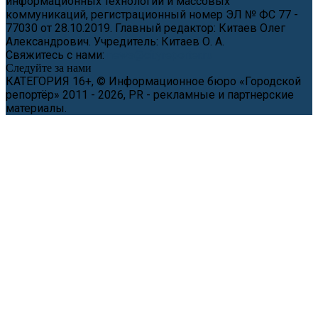
информационных технологий и массовых
коммуникаций, регистрационный номер ЭЛ № ФС 77 -
77030 от 28.10.2019. Главный редактор: Китаев Олег
Александрович. Учредитель: Китаев О. А.
Свяжитесь с нами:
news@cityreporter.ru
Следуйте за нами
КАТЕГОРИЯ 16+, © Информационное бюро «Городской
репортёр» 2011 - 2026, PR - рекламные и партнерские
материалы.