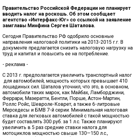
Правительство Российской Федерации не планирует
вводить налог на роскошь. Об этом сообщает
агентство «Интерфакс-Юг» со ссылкой на заявление
замглавы Минфина Сергея Шаталова.
Сегодня Правительство РФ одобрило основные
направления налоговой политики на 2013-2015 г.г. В
документе предлагается снизить налоговую нагрузку на
труд и капитал и повысить ее на потребление.
- реклама -
С 2013 г. предполагается увеличить транспортный налог
для автомобилей, мощность которых превышает 410
лошадиных сил. Шаталов уточнил, что это, в основном,
автомобили таких марок, как Майбах, Ламборджини,
Феррари, Мазератти, Бентли, Порше, Астон-Мартин,
Роллс Ройс, Шевроле-Коврет, а также 6-литровые
Мерседесы и БМВ 7-й серии. Минимальная налоговая
ставка для легковых автомобилей с такой мощностью
будет составлять 300 руб. за 1 л.с. Также планируют
увеличить в 5 раз средние ставки налога для
мотоциклов мощностью свыше 130—150 л.с.,