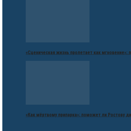
«Сценическая жизнь пролетает как мгновение»: п
«Как мёртвому припарка»: поможет ли Ростову д