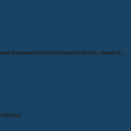
рима-балерина Екатерина Кужнурова о балете, травмах и …
изайн-код?