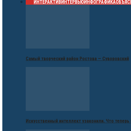
ВСЕ
ИНТЕРАКТИВ
ИНТЕРВЬЮ
ИНФОГРАФИКА
ОБЪЯС
Самый творческий район Ростова — Суворовский
Искусственный интеллект узаконили. Что теперь 