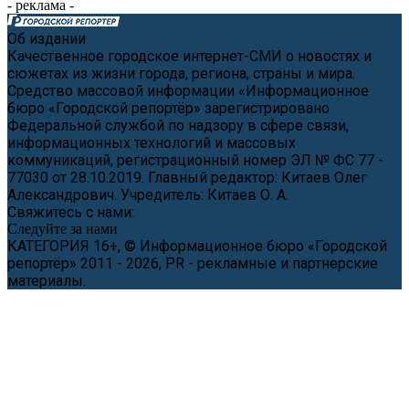
- реклама -
Об издании
Качественное городское интернет-СМИ о новостях и
сюжетах из жизни города, региона, страны и мира.
Средство массовой информации «Информационное
бюро «Городской репортёр» зарегистрировано
Федеральной службой по надзору в сфере связи,
информационных технологий и массовых
коммуникаций, регистрационный номер ЭЛ № ФС 77 -
77030 от 28.10.2019. Главный редактор: Китаев Олег
Александрович. Учредитель: Китаев О. А.
Свяжитесь с нами:
news@cityreporter.ru
Следуйте за нами
КАТЕГОРИЯ 16+, © Информационное бюро «Городской
репортёр» 2011 - 2026, PR - рекламные и партнерские
материалы.