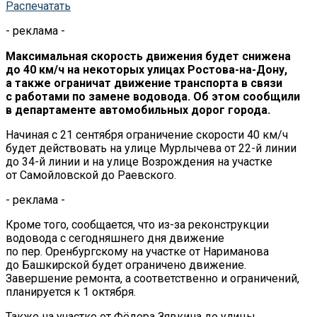
Распечатать
- реклама -
Максимальная скорость движения будет снижена
до
40
км/ч на
некоторых улицах
Ростова-на-Дону
,
а
также ограничат движение транспорта в
связи
с
работами по
замене водовода. Об
этом сообщили
в
департаменте автомобильных дорог города.
Начиная с
21 сентября ограничение скорости 40
км/ч
будет действовать на
улице Мурлычева от
22-й
линии
до
34-й
линии и
на
улице Возрождения на
участке
от
Самойловской до
Раевского.
- реклама -
Кроме того, сообщается, что
из-за
реконструкции
водовода с
сегодняшнего дня движение
по
пер.
Оренбургскому на
участке от
Нариманова
до
Башкирской будет ограничено движение.
Завершение ремонта, а
соответственно и
ограничений,
планируется к
1 октября.
Также на
участке от
Фёдора Зявкина до
улицы