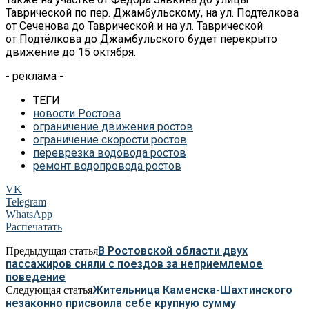
Таврической по
пер.
Джамбульскому, на
ул.
Подтёлкова
от
Сеченова до
Таврической и
на
ул.
Таврической
от
Подтёлкова до
Джамбульского будет перекрыто
движение до
15 октября.
- реклама -
ТЕГИ
новости Ростова
ограничение движения ростов
ограничение скорости ростов
переврезка водовода ростов
ремонт водопровода ростов
VK
Telegram
WhatsApp
Распечатать
В Ростовской области двух
Предыдущая статья
пассажиров сняли с поездов за неприемлемое
поведение
Жительница Каменска-Шахтинского
Следующая статья
незаконно присвоила себе крупную сумму