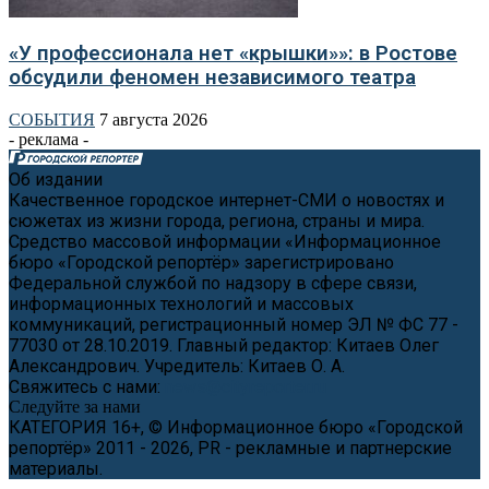
«У профессионала нет «крышки»»: в Ростове
обсудили феномен независимого театра
СОБЫТИЯ
7 августа 2026
- реклама -
Об издании
Качественное городское интернет-СМИ о новостях и
сюжетах из жизни города, региона, страны и мира.
Средство массовой информации «Информационное
бюро «Городской репортёр» зарегистрировано
Федеральной службой по надзору в сфере связи,
информационных технологий и массовых
коммуникаций, регистрационный номер ЭЛ № ФС 77 -
77030 от 28.10.2019. Главный редактор: Китаев Олег
Александрович. Учредитель: Китаев О. А.
Свяжитесь с нами:
news@cityreporter.ru
Следуйте за нами
КАТЕГОРИЯ 16+, © Информационное бюро «Городской
репортёр» 2011 - 2026, PR - рекламные и партнерские
материалы.