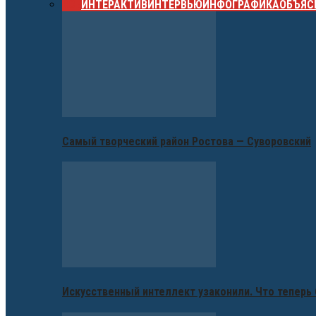
ВСЕ
ИНТЕРАКТИВ
ИНТЕРВЬЮ
ИНФОГРАФИКА
ОБЪЯС
Самый творческий район Ростова — Суворовский
Искусственный интеллект узаконили. Что теперь 