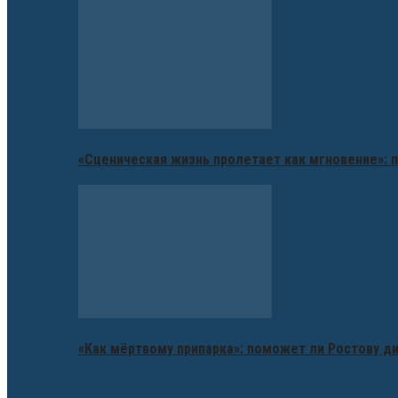
«Сценическая жизнь пролетает как мгновение»: п
«Как мёртвому припарка»: поможет ли Ростову д