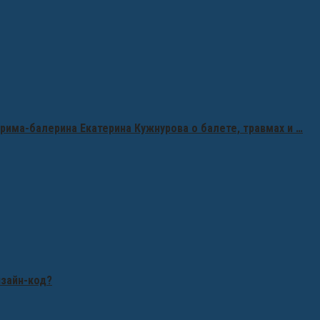
рима-балерина Екатерина Кужнурова о балете, травмах и …
изайн-код?