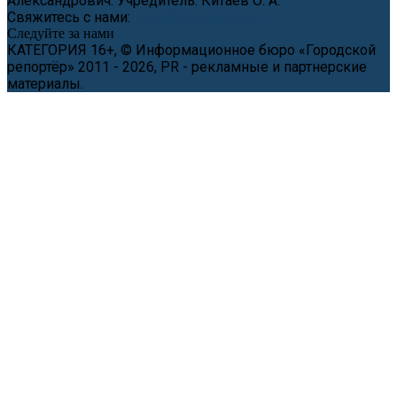
Александрович. Учредитель: Китаев О. А.
Свяжитесь с нами:
news@cityreporter.ru
Следуйте за нами
КАТЕГОРИЯ 16+, © Информационное бюро «Городской
репортёр» 2011 - 2026, PR - рекламные и партнерские
материалы.