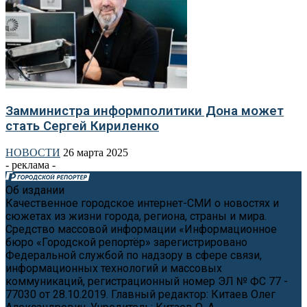
Замминистра информполитики Дона может
стать Сергей Кириленко
НОВОСТИ
26 марта 2025
- реклама -
Об издании
Качественное городское интернет-СМИ о новостях и
сюжетах из жизни города, региона, страны и мира.
Средство массовой информации «Информационное
бюро «Городской репортёр» зарегистрировано
Федеральной службой по надзору в сфере связи,
информационных технологий и массовых
коммуникаций, регистрационный номер ЭЛ № ФС 77 -
77030 от 28.10.2019. Главный редактор: Китаев Олег