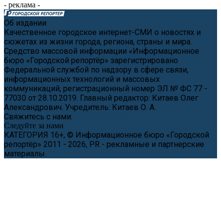
- реклама -
Об издании
Качественное городское интернет-СМИ о новостях и
сюжетах из жизни города, региона, страны и мира.
Средство массовой информации «Информационное
бюро «Городской репортёр» зарегистрировано
Федеральной службой по надзору в сфере связи,
информационных технологий и массовых
коммуникаций, регистрационный номер ЭЛ № ФС 77 -
77030 от 28.10.2019. Главный редактор: Китаев Олег
Александрович. Учредитель: Китаев О. А.
Свяжитесь с нами:
news@cityreporter.ru
Следуйте за нами
КАТЕГОРИЯ 16+, © Информационное бюро «Городской
репортёр» 2011 - 2026, PR - рекламные и партнерские
материалы.