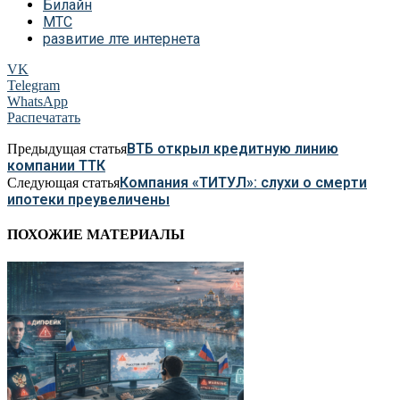
Билайн
МТС
развитие лте интернета
VK
Telegram
WhatsApp
Распечатать
ВТБ открыл кредитную линию
Предыдущая статья
компании ТТК
Компания «ТИТУЛ»: слухи о смерти
Следующая статья
ипотеки преувеличены
ПОХОЖИЕ МАТЕРИАЛЫ