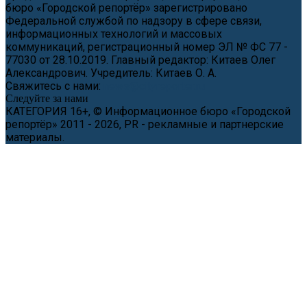
бюро «Городской репортёр» зарегистрировано
Федеральной службой по надзору в сфере связи,
информационных технологий и массовых
коммуникаций, регистрационный номер ЭЛ № ФС 77 -
77030 от 28.10.2019. Главный редактор: Китаев Олег
Александрович. Учредитель: Китаев О. А.
Свяжитесь с нами:
news@cityreporter.ru
Следуйте за нами
КАТЕГОРИЯ 16+, © Информационное бюро «Городской
репортёр» 2011 - 2026, PR - рекламные и партнерские
материалы.