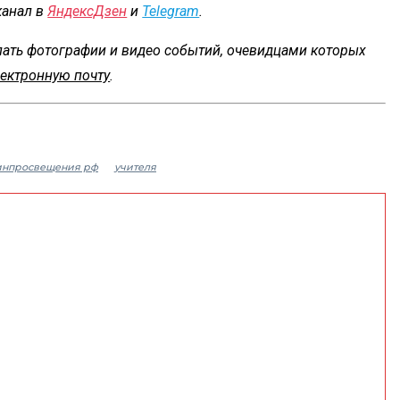
канал в
ЯндексДзен
и
Telegram
.
лать фотографии и видео событий, очевидцами которых
ектронную почту
.
нпросвещения рф
учителя