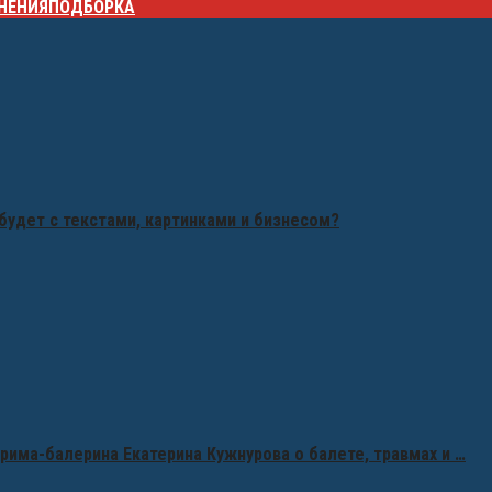
НЕНИЯ
ПОДБОРКА
будет с текстами, картинками и бизнесом?
рима-балерина Екатерина Кужнурова о балете, травмах и …