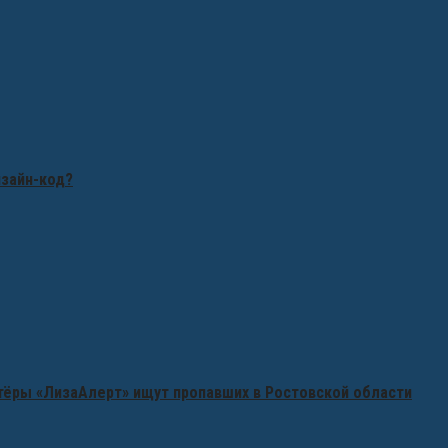
изайн-код?
нтёры «ЛизаАлерт» ищут пропавших в Ростовской области