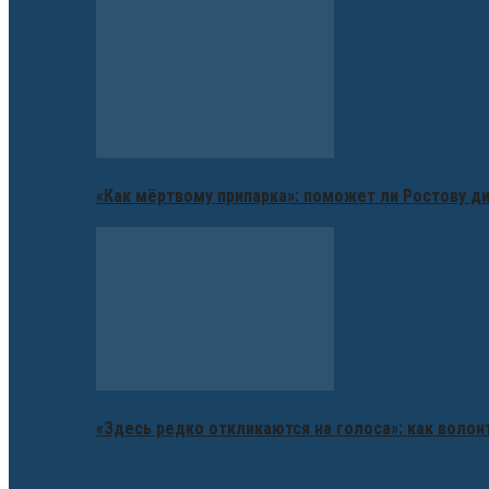
«Как мёртвому припарка»: поможет ли Ростову д
«Здесь редко откликаются на голоса»: как воло