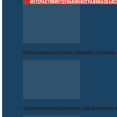
ВСЕ
ИНТЕРАКТИВ
ИНТЕРВЬЮ
ИНФОГРАФИКА
ОБЪЯС
Искусственный интеллект узаконили. Что теперь 
«Сценическая жизнь пролетает как мгновение»: п