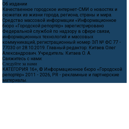
Об издании
Качественное городское интернет-СМИ о новостях и
сюжетах из жизни города, региона, страны и мира.
Средство массовой информации «Информационное
бюро «Городской репортёр» зарегистрировано
Федеральной службой по надзору в сфере связи,
информационных технологий и массовых
коммуникаций, регистрационный номер ЭЛ № ФС 77 -
77030 от 28.10.2019. Главный редактор: Китаев Олег
Александрович. Учредитель: Китаев О. А.
Свяжитесь с нами:
news@cityreporter.ru
Следуйте за нами
КАТЕГОРИЯ 16+, © Информационное бюро «Городской
репортёр» 2011 - 2026, PR - рекламные и партнерские
материалы.