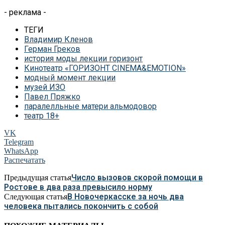
- реклама -
ТЕГИ
Владимир Кленов
Герман Греков
история моды лекции горизонт
Кинотеатр «ГОРИЗОНТ CINEMA&EMOTION»
модный момент лекции
музей ИЗО
Павел Пряжко
паралелльные матери альмодовор
театр 18+
VK
Telegram
WhatsApp
Распечатать
Число вызовов скорой помощи в
Предыдущая статья
Ростове в два раза превысило норму
В Новочеркасске за ночь два
Следующая статья
человека пытались покончить с собой