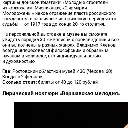
картины донской тематики:
«
Молодые строители
из
колхоза им.
Мясникяна
»
,
«
С
ярмарки.
Молодожены
»
некое отражение пласта российского
государства в
различные исторические периоды его
судьбы
—
от
1917 года до
конца
20-го
столетия.
На
персональной выставке в
музее вы
сможете
увидеть порядка 30 живописных произведений и
все
они выполнены в
разных жанрах. Владимир Кленов
всегда интересовался философским и
образным
началом в
человеке, его индивидуальностью
и
духовностью.
Где
: Ростовский областной музей ИЗО (Чехова, 60)
Когда
: с
2 февраля
Сколько стоит:
билеты от
40 до
120
рублей
Лирический ноктюрн
«
Варшавская мелодия
»