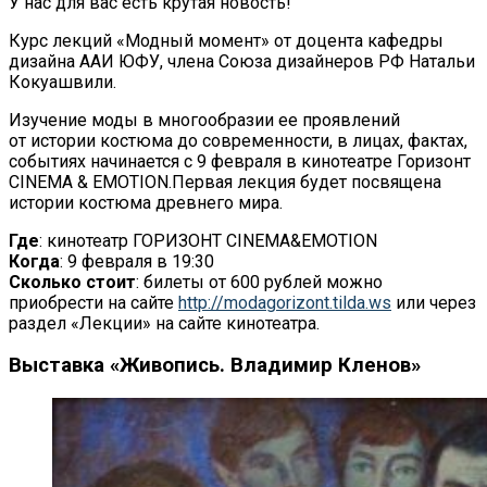
У
нас для вас есть крутая новость!
Курс лекций
«
Модный момент
»
от
доцента кафедры
дизайна ААИ ЮФУ, члена Союза дизайнеров РФ
Натальи
Кокуашвили.
Изучение моды в
многообразии ее
проявлений
от
истории костюма до
современности, в
лицах, фактах,
событиях начинается с
9 февраля в
кинотеатре Горизонт
CINEMA
& EMOTION.
Первая лекция будет посвящена
истории костюма древнего мира.
Где
: кинотеатр ГОРИЗОНТ CINEMA
&EMOTION
Когда
: 9 февраля в
19:30
Сколько стоит
: билеты от 600 рублей можно
приобрести на
сайте
http://modagorizont.tilda.ws
или через
раздел
«
Лекции
»
на
сайте кинотеатра.
Выставка
«
Живопись. Владимир Кленов
»