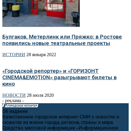
Булгаков, Метерлинк или Пряжко: в Ростове
появились новые театральные проекты
ИСТОРИИ
28 января 2022
«Городской репортер» и «ГОРИЗОНТ
CINEMA&EMOTION» разыгрывают билеты в
кино
НОВОСТИ
28 июля 2020
- реклама -
Об издании
Качественное городское интернет-СМИ о новостях и
сюжетах из жизни города, региона, страны и мира.
Средство массовой информации «Информационное