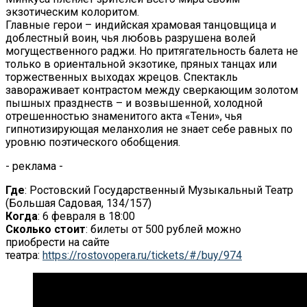
экзотическим колоритом.
Главные герои – индийская храмовая танцовщица и
доблестный воин, чья любовь разрушена волей
могущественного раджи. Но притягательность балета не
только в ориентальной экзотике, пряных танцах или
торжественных выходах жрецов. Спектакль
завораживает контрастом между сверкающим золотом
пышных празднеств – и возвышенной, холодной
отрешенностью знаменитого акта «Тени», чья
гипнотизирующая меланхолия не знает себе равных по
уровню поэтического обобщения.
- реклама -
Где
: Ростовский Государственный Музыкальный Театр
(Большая Садовая, 134/157)
Когда
: 6 февраля в
18:00
Сколько стоит
: билеты от
500
рублей можно
приобрести на
сайте
театра:
https://rostovopera.ru/tickets/#/buy/974