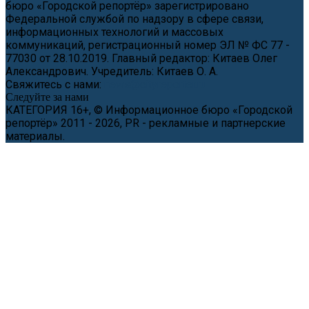
бюро «Городской репортёр» зарегистрировано
Федеральной службой по надзору в сфере связи,
информационных технологий и массовых
коммуникаций, регистрационный номер ЭЛ № ФС 77 -
77030 от 28.10.2019. Главный редактор: Китаев Олег
Александрович. Учредитель: Китаев О. А.
Свяжитесь с нами:
news@cityreporter.ru
Следуйте за нами
КАТЕГОРИЯ 16+, © Информационное бюро «Городской
репортёр» 2011 - 2026, PR - рекламные и партнерские
материалы.