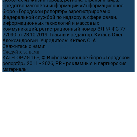
Средство массовой информации «Информационное
бюро «Городской репортёр» зарегистрировано
Федеральной службой по надзору в сфере связи,
информационных технологий и массовых
коммуникаций, регистрационный номер ЭЛ № ФС 77 -
77030 от 28.10.2019. Главный редактор: Китаев Олег
Александрович. Учредитель: Китаев О. А.
Свяжитесь с нами:
news@cityreporter.ru
Следуйте за нами
КАТЕГОРИЯ 16+, © Информационное бюро «Городской
репортёр» 2011 - 2026, PR - рекламные и партнерские
материалы.