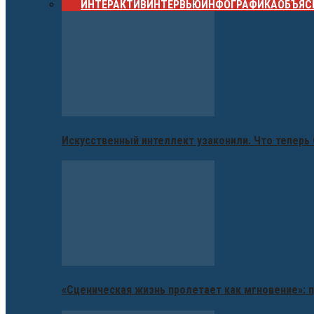
ВСЕ
ИНТЕРАКТИВ
ИНТЕРВЬЮ
ИНФОГРАФИКА
ОБЪЯС
Искусственный интеллект узаконили. Что теперь 
«Сценическая жизнь пролетает как мгновение»: п