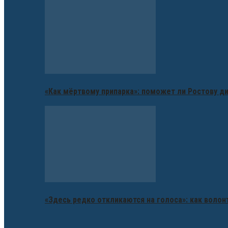
«Как мёртвому припарка»: поможет ли Ростову д
«Здесь редко откликаются на голоса»: как воло