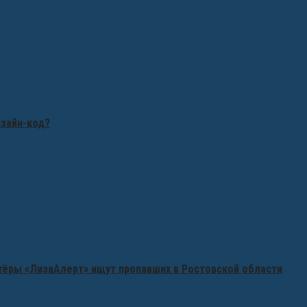
изайн-код?
нтёры «ЛизаАлерт» ищут пропавших в Ростовской области