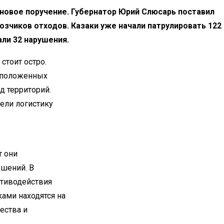
новое поручение. Губернатор Юрий Слюсарь поставил
озчиков отходов. Казаки уже начали патрулировать 122
ли 32 нарушения.
стоит остро.
еположенных
д территорий.
рели логистику
т они
ушений. В
отиводействия
ами находятся на
ества и