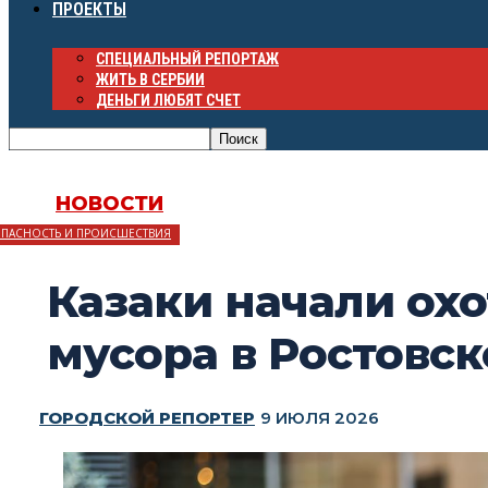
ПРОЕКТЫ
СПЕЦИАЛЬНЫЙ РЕПОРТАЖ
ЖИТЬ В СЕРБИИ
ДЕНЬГИ ЛЮБЯТ СЧЕТ
НОВОСТИ
ОПАСНОСТЬ И ПРОИСШЕСТВИЯ
Казаки начали ох
мусора в Ростовск
ГОРОДСКОЙ РЕПОРТЕР
9 ИЮЛЯ 2026