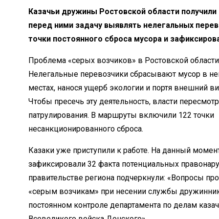
Казачьи дружины Ростовской области получили 
перед ними задачу выявлять нелегальных перев
точки постоянного сброса мусора и зафиксирова
Проблема «серых возчиков» в Ростовской области 
Нелегальные перевозчики сбрасывают мусор в н
местах, нанося ущерб экологии и портя внешний ви
Чтобы пресечь эту деятельность, власти пересмот
патрулирования. В маршруты включили 122 точки
несанкционированного сброса.
Казаки уже приступили к работе. На данный момен
зафиксировали 32 факта потенциальных правонар
правительстве региона подчеркнули: «Вопросы пр
«серым возчикам» при несении службы дружинник
постоянном контроле департамента по делам казач
Всевеликого войска Донского».