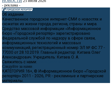
НОВОСТИ
25 июля 2026
- реклама -
Об издании
Качественное городское интернет-СМИ о новостях и
сюжетах из жизни города, региона, страны и мира.
Средство массовой информации «Информационное
бюро «Городской репортёр» зарегистрировано
Федеральной службой по надзору в сфере связи,
информационных технологий и массовых
коммуникаций, регистрационный номер ЭЛ № ФС 77 -
77030 от 28.10.2019. Главный редактор: Китаев Олег
Александрович. Учредитель: Китаев О. А.
Свяжитесь с нами:
news@cityreporter.ru
Следуйте за нами
КАТЕГОРИЯ 16+, © Информационное бюро «Городской
репортёр» 2011 - 2026, PR - рекламные и партнерские
материалы.