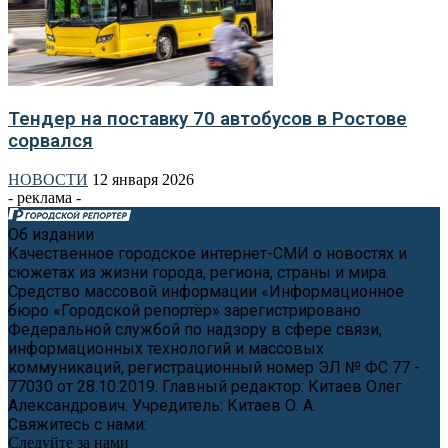
Тендер на поставку 70 автобусов в Ростове
сорвался
НОВОСТИ
12 января 2026
- реклама -
Об издании
Качественное городское интернет-СМИ о новостях и
сюжетах из жизни города, региона, страны и мира.
Средство массовой информации «Информационное
бюро «Городской репортёр» зарегистрировано
Федеральной службой по надзору в сфере связи,
информационных технологий и массовых
коммуникаций, регистрационный номер ЭЛ № ФС 77 -
77030 от 28.10.2019. Главный редактор: Китаев Олег
Александрович. Учредитель: Китаев О. А.
Свяжитесь с нами:
news@cityreporter.ru
Следуйте за нами