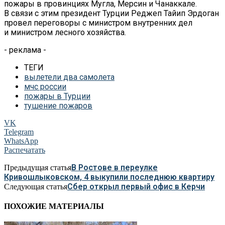
пожары в провинциях Мугла, Мерсин и Чанаккале.
В связи с этим президент Турции Реджеп Тайип Эрдоган
провел переговоры с министром внутренних дел
и министром лесного хозяйства.
- реклама -
ТЕГИ
вылетели два самолета
мчс россии
пожары в Турции
тушение пожаров
VK
Telegram
WhatsApp
Распечатать
В Ростове в переулке
Предыдущая статья
Кривошлыковском, 4 выкупили последнюю квартиру
Сбер открыл первый офис в Керчи
Следующая статья
ПОХОЖИЕ МАТЕРИАЛЫ