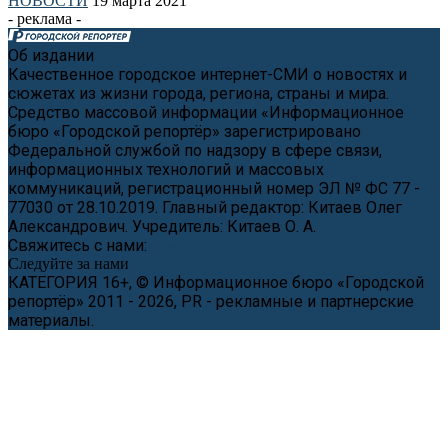
НОВОСТИ
19 марта 2021
- реклама -
Об издании
Качественное городское интернет-СМИ о новостях и
сюжетах из жизни города, региона, страны и мира.
Средство массовой информации «Информационное
бюро «Городской репортёр» зарегистрировано
Федеральной службой по надзору в сфере связи,
информационных технологий и массовых
коммуникаций, регистрационный номер ЭЛ № ФС 77 -
77030 от 28.10.2019. Главный редактор: Китаев Олег
Александрович. Учредитель: Китаев О. А.
Свяжитесь с нами:
news@cityreporter.ru
Следуйте за нами
КАТЕГОРИЯ 16+, © Информационное бюро «Городской
репортёр» 2011 - 2026, PR - рекламные и партнерские
материалы.