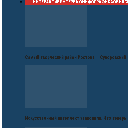
ВСЕ
ИНТЕРАКТИВ
ИНТЕРВЬЮ
ИНФОГРАФИКА
ОБЪЯС
Самый творческий район Ростова — Суворовский
Искусственный интеллект узаконили. Что теперь 