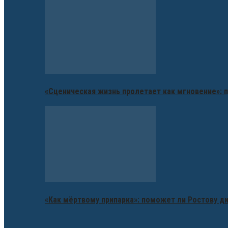
«Сценическая жизнь пролетает как мгновение»: п
«Как мёртвому припарка»: поможет ли Ростову д