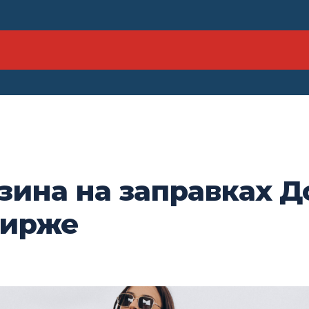
ина на заправках Д
бирже