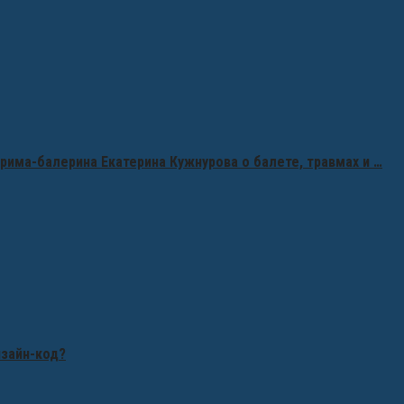
рима-балерина Екатерина Кужнурова о балете, травмах и …
изайн-код?