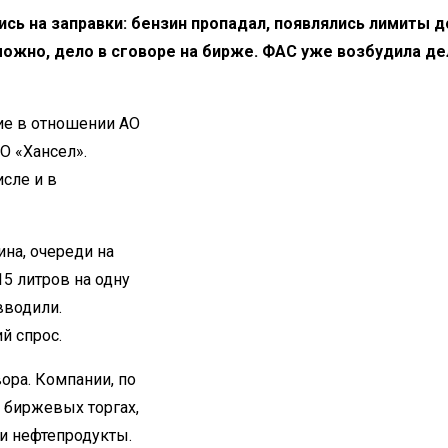
сь на заправки: бензин пропадал, появлялись лимиты д
зможно, дело в сговоре на бирже. ФАС уже возбудила де
ие в отношении АО
О «Хансел».
сле и в
на, очереди на
5 литров на одну
вводили.
й спрос.
ора. Компании, по
а биржевых торгах,
и нефтепродукты.