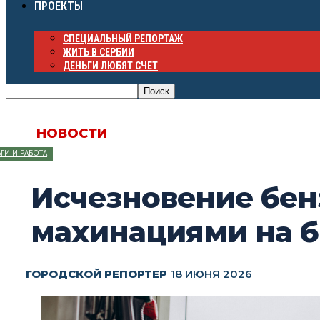
ПРОЕКТЫ
СПЕЦИАЛЬНЫЙ РЕПОРТАЖ
ЖИТЬ В СЕРБИИ
ДЕНЬГИ ЛЮБЯТ СЧЕТ
НОВОСТИ
ГИ И РАБОТА
Исчезновение бенз
махинациями на 
ГОРОДСКОЙ РЕПОРТЕР
18 ИЮНЯ 2026