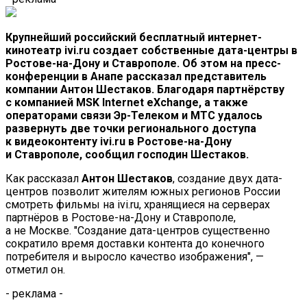
Крупнейший российский бесплатный интернет-
кинотеатр ivi.ru создает собственные дата-центры в
Ростове-на-Дону и Ставрополе. Об этом на пресс-
конференции в Анапе рассказал представитель
компании Антон Шестаков. Благодаря партнёрству
с
компанией MSK Internet eXchange, а
также
операторами связи
Эр-Телеком
и
МТС удалось
развернуть две точки регионального доступа
к
видеоконтенту ivi.ru в
Ростове-на-Дону
и
Ставрополе, сообщил господин Шестаков.
Как рассказал
Антон Шестаков
, создание двух дата-
центров позволит жителям южных регионов России
смотреть фильмы на
ivi.ru, хранящиеся на
серверах
партнёров в
Ростове-на-Дону
и
Ставрополе,
а
не
Москве. "Создание дата-центров существенно
сократило время доставки контента до
конечного
потребителя и
выросло качество изображения", —
отметил он.
- реклама -