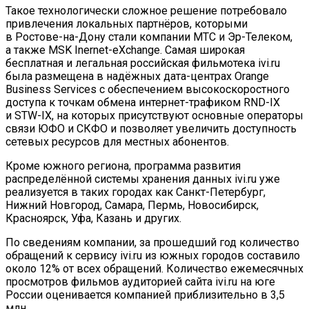
Такое технологически сложное решение потребовало
привлечения локальных партнёров, которыми
в
Ростове-на-Дону
стали компании МТС и
Эр-Телеком
,
а
также MSK
Inernet-eXchange
. Самая широкая
бесплатная и
легальная российская фильмотека ivi.ru
была размещена в
надёжных
дата-центрах
Orange
Business Services с
обеспечением высокоскоростного
доступа к
точкам обмена
интернет-трафиком
RND-IX
и
STW-IX
, на
которых присутствуют основные операторы
связи ЮФО и
СКФО и
позволяет увеличить доступность
сетевых ресурсов для местных абонентов.
Кроме южного региона, программа развития
распределённой системы хранения данных ivi.ru уже
реализуется в
таких городах как
Санкт-Петербург
,
Нижний Новгород, Самара, Пермь, Новосибирск,
Красноярск, Уфа, Казань и
других.
По сведениям компании, за прошедший год количество
обращений к сервису ivi.ru из южных городов составило
около 12% от всех обращений. Количество ежемесячных
просмотров фильмов аудиторией сайта ivi.ru на юге
России оценивается компанией приблизительно в 3,5
млн.