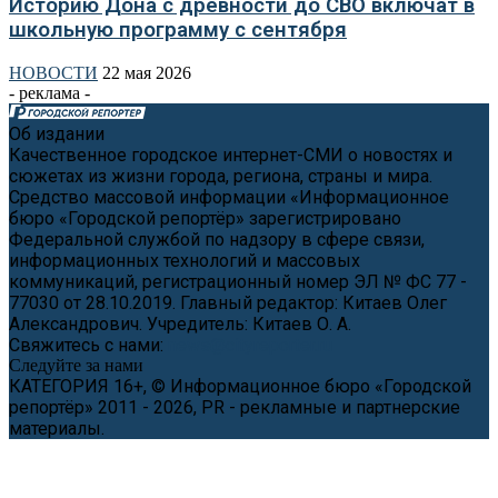
Историю Дона с древности до СВО включат в
школьную программу с сентября
НОВОСТИ
22 мая 2026
- реклама -
Об издании
Качественное городское интернет-СМИ о новостях и
сюжетах из жизни города, региона, страны и мира.
Средство массовой информации «Информационное
бюро «Городской репортёр» зарегистрировано
Федеральной службой по надзору в сфере связи,
информационных технологий и массовых
коммуникаций, регистрационный номер ЭЛ № ФС 77 -
77030 от 28.10.2019. Главный редактор: Китаев Олег
Александрович. Учредитель: Китаев О. А.
Свяжитесь с нами:
news@cityreporter.ru
Следуйте за нами
КАТЕГОРИЯ 16+, © Информационное бюро «Городской
репортёр» 2011 - 2026, PR - рекламные и партнерские
материалы.