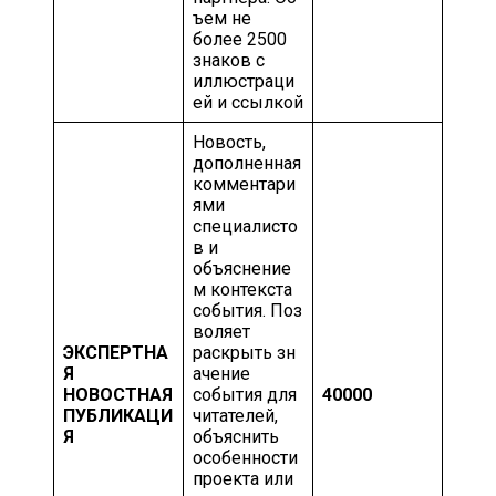
ъем не
более 2500
знаков с
иллюстраци
ей и ссылкой
Новость,
дополненная
комментари
ями
специалисто
в и
объяснение
м контекста
события. Поз
воляет
ЭКСПЕРТНА
раскрыть зн
Я
ачение
НОВОСТНАЯ
события для
40000
ПУБЛИКАЦИ
читателей,
Я
объяснить
особенности
проекта или