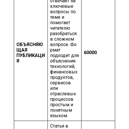
отвечает на
ключевые
вопросы по
теме и
помогает
читателю
разобраться
в сложном
ОБЪЯСНЯЮ
вопросе. Фо
ЩАЯ
рмат
60000
ПУБЛИКАЦИ
подходит для
Я
объяснения
технологий,
финансовых
продуктов,
сервисов
или
отраслевых
процессов
простым и
понятным
языком.
Статья в