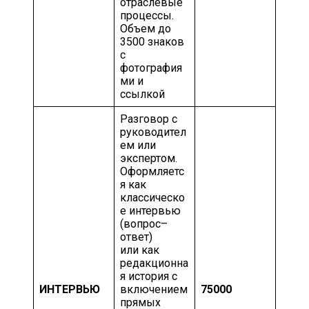
отраслевые
процессы.
Объем до
3500 знаков
с
фотография
ми и
ссылкой
Разговор с
руководител
ем или
экспертом.
Оформляетс
я как
классическо
е интервью
(вопрос–
ответ)
или как
редакционна
я история с
ИНТЕРВЬЮ
включением
75000
прямых