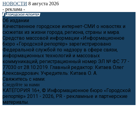
НОВОСТИ
8 августа 2026
- реклама -
Об издании
Качественное городское интернет-СМИ о новостях и
сюжетах из жизни города, региона, страны и мира.
Средство массовой информации «Информационное
бюро «Городской репортёр» зарегистрировано
Федеральной службой по надзору в сфере связи,
информационных технологий и массовых
коммуникаций, регистрационный номер ЭЛ № ФС 77 -
77030 от 28.10.2019. Главный редактор: Китаев Олег
Александрович. Учредитель: Китаев О. А.
Свяжитесь с нами:
news@cityreporter.ru
Следуйте за нами
КАТЕГОРИЯ 16+, © Информационное бюро «Городской
репортёр» 2011 - 2026, PR - рекламные и партнерские
материалы.