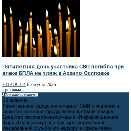
Пятилетняя дочь участника СВО погибла при
атаке БПЛА на пляж в Архипо-Осиповке
НОВОСТИ
6 августа 2026
- реклама -
Об издании
Качественное городское интернет-СМИ о новостях и
сюжетах из жизни города, региона, страны и мира.
Средство массовой информации «Информационное
бюро «Городской репортёр» зарегистрировано
Федеральной службой по надзору в сфере связи,