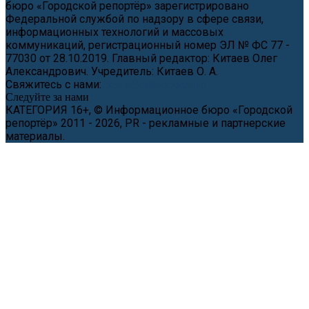
бюро «Городской репортёр» зарегистрировано
Федеральной службой по надзору в сфере связи,
информационных технологий и массовых
коммуникаций, регистрационный номер ЭЛ № ФС 77 -
77030 от 28.10.2019. Главный редактор: Китаев Олег
Александрович. Учредитель: Китаев О. А.
Свяжитесь с нами:
news@cityreporter.ru
Следуйте за нами
КАТЕГОРИЯ 16+, © Информационное бюро «Городской
репортёр» 2011 - 2026, PR - рекламные и партнерские
материалы.