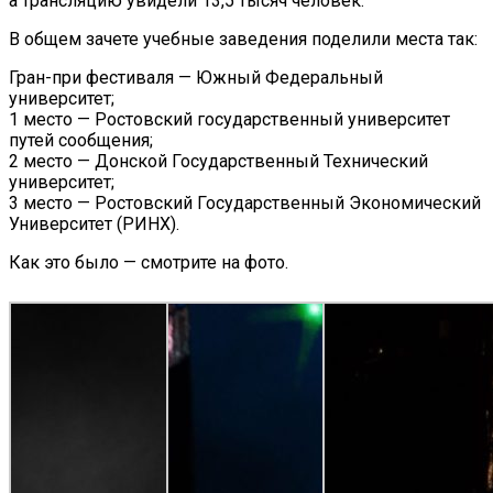
а
трансляцию увидели 13,5 тысяч человек.
В
общем зачете учебные заведения поделили места так:
Гран-при
фестиваля
—
Южный Федеральный
университет;
1
место
—
Ростовский государственный университет
путей сообщения;
2
место
—
Донской Государственный Технический
университет;
3
место
—
Ростовский Государственный Экономический
Университет (РИНХ).
Как это было
—
смотрите на
фото.