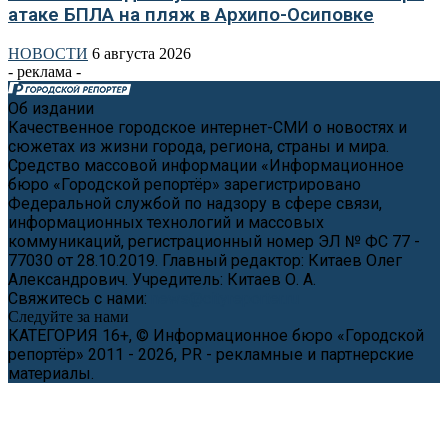
атаке БПЛА на пляж в Архипо-Осиповке
НОВОСТИ
6 августа 2026
- реклама -
Об издании
Качественное городское интернет-СМИ о новостях и
сюжетах из жизни города, региона, страны и мира.
Средство массовой информации «Информационное
бюро «Городской репортёр» зарегистрировано
Федеральной службой по надзору в сфере связи,
информационных технологий и массовых
коммуникаций, регистрационный номер ЭЛ № ФС 77 -
77030 от 28.10.2019. Главный редактор: Китаев Олег
Александрович. Учредитель: Китаев О. А.
Свяжитесь с нами:
news@cityreporter.ru
Следуйте за нами
КАТЕГОРИЯ 16+, © Информационное бюро «Городской
репортёр» 2011 - 2026, PR - рекламные и партнерские
материалы.