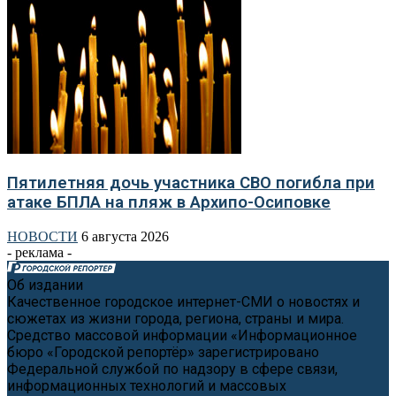
Пятилетняя дочь участника СВО погибла при
атаке БПЛА на пляж в Архипо-Осиповке
НОВОСТИ
6 августа 2026
- реклама -
Об издании
Качественное городское интернет-СМИ о новостях и
сюжетах из жизни города, региона, страны и мира.
Средство массовой информации «Информационное
бюро «Городской репортёр» зарегистрировано
Федеральной службой по надзору в сфере связи,
информационных технологий и массовых