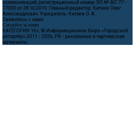
коммуникаций, регистрационный номер ЭЛ № ФС 77 -
77030 от 28.10.2019. Главный редактор: Китаев Олег
Александрович. Учредитель: Китаев О. А.
Свяжитесь с нами:
news@cityreporter.ru
Следуйте за нами
КАТЕГОРИЯ 16+, © Информационное бюро «Городской
репортёр» 2011 - 2026, PR - рекламные и партнерские
материалы.