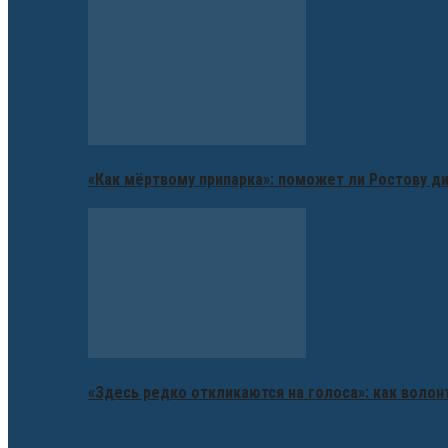
«Как мёртвому припарка»: поможет ли Ростову д
«Здесь редко откликаются на голоса»: как воло