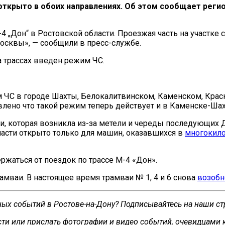
открыто в обоих направлениях. Об этом сообщает реги
„Дон“ в Ростовской области. Проезжая часть на участке с
Москвы», — сообщили в пресс-службе.
а трассах введен режим ЧС.
 ЧС в городе Шахты, Белокалитвинском, Каменском, Кра
влено что такой режим теперь действует и в Каменске-Ша
и, которая возникла из-за метели и череды последующих Д
ласти открыто только для машин, оказавшихся в
многокил
ржаться от поездок по трассе М-4 «Дон».
амваи. В настоящее время трамваи № 1, 4 и 6 снова
возобн
сных событий в Ростове-на-Дону? Подписывайтесь на наши с
ти или прислать фотографии и видео событий, очевидцами 