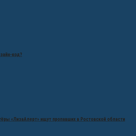
изайн-код?
нтёры «ЛизаАлерт» ищут пропавших в Ростовской области