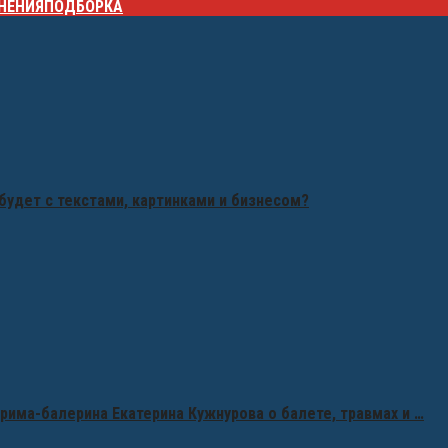
НЕНИЯ
ПОДБОРКА
будет с текстами, картинками и бизнесом?
рима-балерина Екатерина Кужнурова о балете, травмах и …