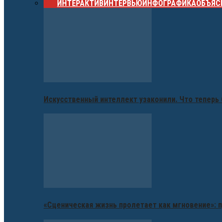
ВСЕ
ИНТЕРАКТИВ
ИНТЕРВЬЮ
ИНФОГРАФИКА
ОБЪЯС
Искусственный интеллект узаконили. Что теперь 
«Сценическая жизнь пролетает как мгновение»: п