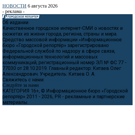
НОВОСТИ
6 августа 2026
- реклама -
Об издании
Качественное городское интернет-СМИ о новостях и
сюжетах из жизни города, региона, страны и мира.
Средство массовой информации «Информационное
бюро «Городской репортёр» зарегистрировано
Федеральной службой по надзору в сфере связи,
информационных технологий и массовых
коммуникаций, регистрационный номер ЭЛ № ФС 77 -
77030 от 28.10.2019. Главный редактор: Китаев Олег
Александрович. Учредитель: Китаев О. А.
Свяжитесь с нами:
news@cityreporter.ru
Следуйте за нами
КАТЕГОРИЯ 16+, © Информационное бюро «Городской
репортёр» 2011 - 2026, PR - рекламные и партнерские
материалы.